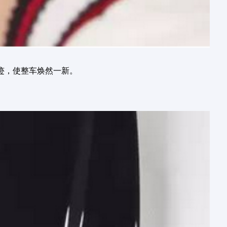
痕迹，使整车焕然一新。