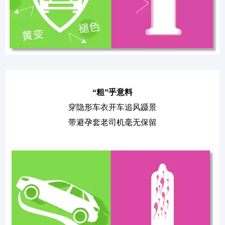
“粗”乎意料
穿隐形车衣开车
追风蹑景
带避孕套老司机毫无保留